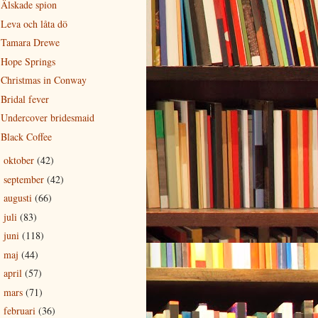
Älskade spion
Leva och låta dö
Tamara Drewe
Hope Springs
Christmas in Conway
Bridal fever
Undercover bridesmaid
Black Coffee
oktober
(42)
►
september
(42)
►
augusti
(66)
►
juli
(83)
►
juni
(118)
►
maj
(44)
►
april
(57)
►
mars
(71)
►
februari
(36)
►