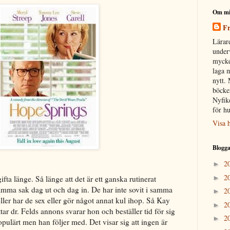
Om m
Fr
Lärare
under
mycket
laga m
nytt. 
böcker
Nyfike
för hu
Visa h
Blogga
2
►
2
fta länge. Så länge att det är ett ganska rutinerat
►
mma sak dag ut och dag in. De har inte sovit i samma
2
►
eller har de sex eller gör något annat kul ihop. Så Kay
2
►
ttar dr. Felds annons svarar hon och beställer tid för sig
2
►
pulärt men han följer med. Det visar sig att ingen är