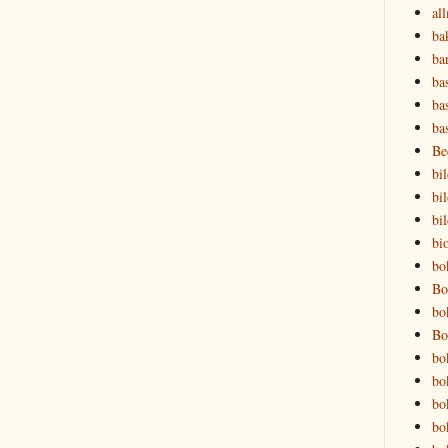
al
ba
ba
ba
ba
ba
Be
bil
bil
bi
bio
bo
Bo
bo
Bo
bo
bo
bo
bo