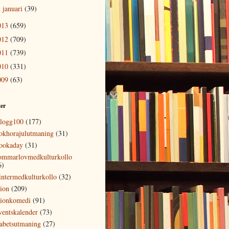
januari
(39)
►
013
(659)
012
(709)
011
(739)
010
(331)
009
(63)
ter
logg100
(177)
okhorajulutmaning
(31)
ookaday
(31)
ommarlovmedkulturkollo
6)
intermedkulturkollo
(32)
tion
(209)
tionkomedi
(91)
ventskalender
(73)
fabetsutmaning
(27)