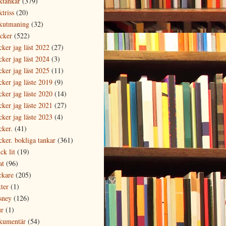
ktankar
(379)
triss
(20)
kutmaning
(32)
cker
(522)
cker jag läst 2022
(27)
cker jag läst 2024
(3)
cker jag läst 2025
(11)
cker jag läste 2019
(9)
cker jag läste 2020
(14)
cker jag läste 2021
(27)
cker jag läste 2023
(4)
cker.
(41)
cker. bokliga tankar
(361)
ck lit
(19)
at
(96)
ckare
(205)
ter
(1)
sney
(126)
ur
(1)
kumentär
(54)