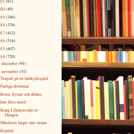
021
(61)
020
(49)
019
(346)
018
(376)
017
(412)
016
(516)
015
(607)
014
(720)
december
(91)
►
november
(31)
▼
Tragedi på en lantkyrkogård
Farliga drömmar
Rosor, kyssar och döden.
Inte flera mord
Kung Liljekonvalje av
Dungen
Mördaren ljuger inte ensam
Köplust