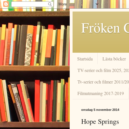
Fröken C
Startsida
Lästa böcker
TV-serier och film 2025, 2
Tv-serier och filmer 2011/2
Filmutmaning 2017-2019
onsdag 5 november 2014
Hope Springs