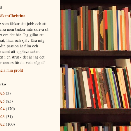
ig
ökenChristina
 som älskar sitt jobb och att
visa men tänker inte skriva så
 om det här. Jag gillar att
at, läsa, och själv lära mig
Min passion är film och
 samt att uppleva saker.
n i en strut - det är jag det
r annars får du veta något?
ela min profil
rkiv
026
(3)
025
(85)
024
(170)
023
(31)
022
(100)