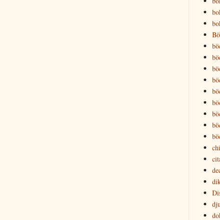
bo
bok
bo
Bö
bö
bö
bö
bö
bö
bö
bö
bö
bö
chi
cit
de
dik
Di
dj
do