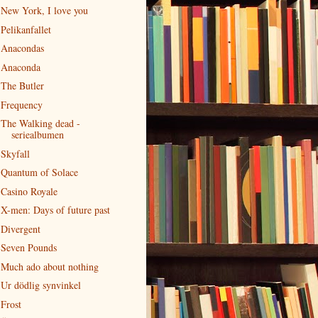
New York, I love you
Pelikanfallet
Anacondas
Anaconda
The Butler
Frequency
The Walking dead -
seriealbumen
Skyfall
Quantum of Solace
Casino Royale
X-men: Days of future past
Divergent
Seven Pounds
Much ado about nothing
Ur dödlig synvinkel
Frost