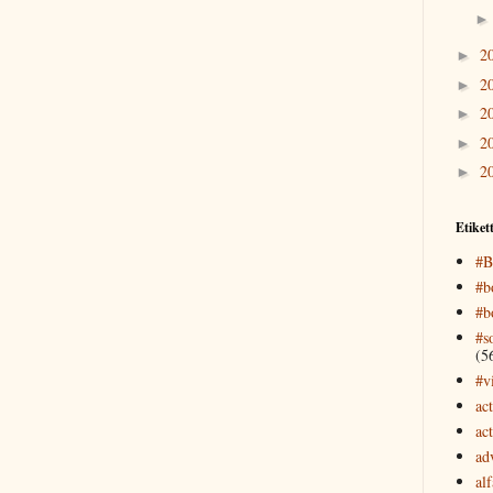
2
►
2
►
2
►
2
►
2
►
Etiket
#B
#b
#b
#s
(5
#v
ac
ac
ad
al