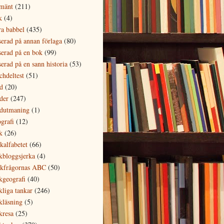
lmänt
(211)
k
(4)
ra babbel
(435)
serad på annan förlaga
(80)
serad på en bok
(99)
serad på en sann historia
(53)
chdeltest
(51)
d
(20)
der
(247)
ldutmaning
(1)
grafi
(12)
k
(26)
kalfabetet
(66)
kbloggsjerka
(4)
kfrågornas ABC
(50)
kgeografi
(40)
kliga tankar
(246)
kläsning
(5)
kresa
(25)