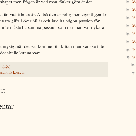
2
skapet men frågan är vad man tänker göra åt det.
►
2
►
t än vad filmen är. Alltså den är rolig men egentligen är
2
►
t vara gifta i över 30 år och inte ha någon passion för
2
►
n inte måste ha samma passion som när man var nykära
2
►
2
►
ska mysigt när det väl kommer till kritan men kanske inte
2
►
et skulle kunna vara.
2
▼
.
11:57
omantisk komedi
r:
entar