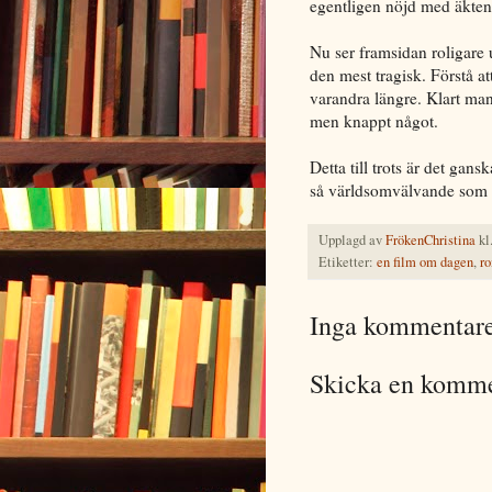
egentligen nöjd med äkten
Nu ser framsidan roligare u
den mest tragisk. Förstå at
varandra längre. Klart ma
men knappt något.
Detta till trots är det gan
så världsomvälvande som d
Upplagd av
FrökenChristina
kl
Etiketter:
en film om dagen
,
r
Inga kommentare
Skicka en komm